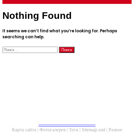
Nothing Found
for
It seems we can’t find what you’re looking for. Perhaps
searching can help.
Найти:
ЧИТАЕМОЕ
ПОСЛЕДНИЕ ЗАПИСИ
ИНТЕРЕСНОЕ
ФОТОГАЛЕРЕЯ
НЕ ПРОПУСТИТЕ
ЧИТАЕМОЕ
--------------------------------------
Карта сайта |
Фотогалерея |
Теги |
Sitemap.xml |
Разное