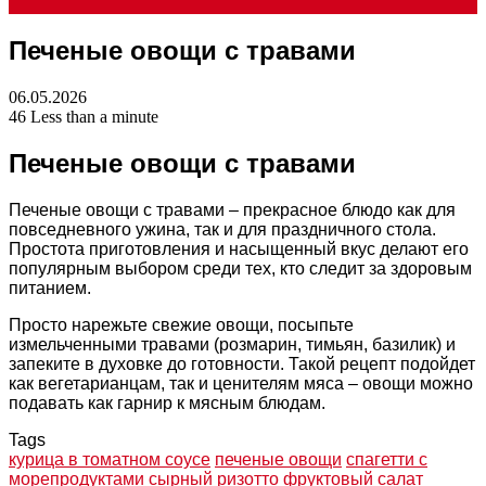
Печеные овощи с травами
for
06.05.2026
46
Less than a minute
Печеные овощи с травами
Печеные овощи с травами – прекрасное блюдо как для
повседневного ужина, так и для праздничного стола.
Простота приготовления и насыщенный вкус делают его
популярным выбором среди тех, кто следит за здоровым
питанием.
Просто нарежьте свежие овощи, посыпьте
измельченными травами (розмарин, тимьян, базилик) и
запеките в духовке до готовности. Такой рецепт подойдет
как вегетарианцам, так и ценителям мяса – овощи можно
подавать как гарнир к мясным блюдам.
Tags
курица в томатном соусе
печеные овощи
спагетти с
морепродуктами
сырный ризотто
фруктовый салат